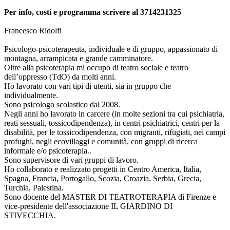
Per info, costi e programma scrivere al 3714231325
Francesco Ridolfi
Psicologo-psicoterapeuta, individuale e di gruppo, appassionato di
montagna, arrampicata e grande camminatore.
Oltre alla psicoterapia mi occupo di teatro sociale e teatro
dell’oppresso (TdO) da molti anni.
Ho lavorato con vari tipi di utenti, sia in gruppo che
individualmente.
Sono psicologo scolastico dal 2008.
Negli anni ho lavorato in carcere (in molte sezioni tra cui psichiatria,
reati sessuali, tossicodipendenza), in centri psichiatrici, centri per la
disabilità, per le tossicodipendenza, con migranti, rifugiati, nei campi
profughi, negli ecovillaggi e comunità, con gruppi di ricerca
informale e/o psicoterapia..
Sono supervisore di vari gruppi di lavoro.
Ho collaborato e realizzato progetti in Centro America, Italia,
Spagna, Francia, Portogallo, Scozia, Croazia, Serbia, Grecia,
Turchia, Palestina.
Sono docente del MASTER DI TEATROTERAPIA di Firenze e
vice-presidente dell'associazione IL GIARDINO DI
STIVECCHIA.