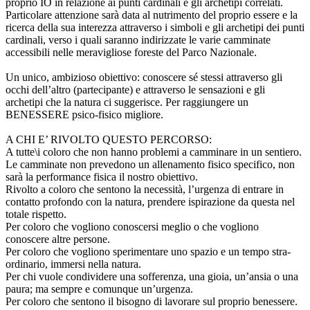
proprio IO in relazione ai punti cardinali e gli archetipi correlati.
Particolare attenzione sarà data al nutrimento del proprio essere e la
ricerca della sua interezza attraverso i simboli e gli archetipi dei punti
cardinali, verso i quali saranno indirizzate le varie camminate
accessibili nelle meravigliose foreste del Parco Nazionale.
Un unico, ambizioso obiettivo: conoscere sé stessi attraverso gli
occhi dell’altro (partecipante) e attraverso le sensazioni e gli
archetipi che la natura ci suggerisce. Per raggiungere un
BENESSERE psico-fisico migliore.
A CHI E’ RIVOLTO QUESTO PERCORSO:
A tutte\i coloro che non hanno problemi a camminare in un sentiero.
Le camminate non prevedono un allenamento fisico specifico, non
sarà la performance fisica il nostro obiettivo.
Rivolto a coloro che sentono la necessità, l’urgenza di entrare in
contatto profondo con la natura, prendere ispirazione da questa nel
totale rispetto.
Per coloro che vogliono conoscersi meglio o che vogliono
conoscere altre persone.
Per coloro che vogliono sperimentare uno spazio e un tempo stra-
ordinario, immersi nella natura.
Per chi vuole condividere una sofferenza, una gioia, un’ansia o una
paura; ma sempre e comunque un’urgenza.
Per coloro che sentono il bisogno di lavorare sul proprio benessere.