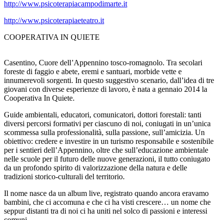
http://www.psicoterapiacampodimarte.it
http://www.psicoterapiaeteatro.it
COOPERATIVA IN QUIETE
Casentino, Cuore dell’Appennino tosco-romagnolo. Tra secolari
foreste di faggio e abete, eremi e santuari, morbide vette e
innumerevoli sorgenti. In questo suggestivo scenario, dall’idea di tre
giovani con diverse esperienze di lavoro, è nata a gennaio 2014 la
Cooperativa In Quiete.
Guide ambientali, educatori, comunicatori, dottori forestali: tanti
diversi percorsi formativi per ciascuno di noi, coniugati in un’unica
scommessa sulla professionalità, sulla passione, sull’amicizia. Un
obiettivo: credere e investire in un turismo responsabile e sostenibile
per i sentieri dell’Appennino, oltre che sull’educazione ambientale
nelle scuole per il futuro delle nuove generazioni, il tutto coniugato
da un profondo spirito di valorizzazione della natura e delle
tradizioni storico-culturali del territorio.
Il nome nasce da un album live, registrato quando ancora eravamo
bambini, che ci accomuna e che ci ha visti crescere… un nome che
seppur distanti tra di noi ci ha uniti nel solco di passioni e interessi
comuni.